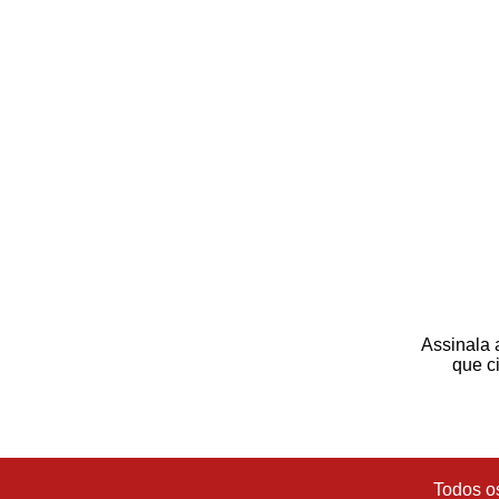
Assinala 
que ci
Todos o